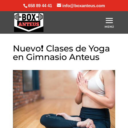
658 89 44 41
info@boxanteus.com
Nuevo❗️ Clases de Yoga
en Gimnasio Anteus