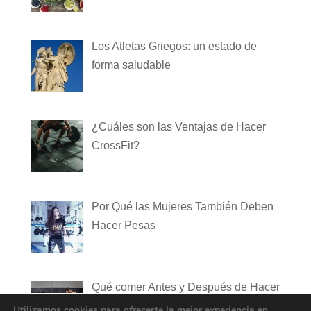
Los Atletas Griegos: un estado de
forma saludable
¿Cuáles son las Ventajas de Hacer
CrossFit?
Por Qué las Mujeres También Deben
Hacer Pesas
Qué comer Antes y Después de Hacer
Ejercicio
Utilizamos cookies para ofrecerte la mejor experiencia en