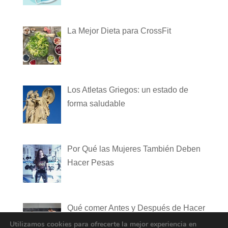
La Mejor Dieta para CrossFit
Los Atletas Griegos: un estado de
forma saludable
Por Qué las Mujeres También Deben
Hacer Pesas
Qué comer Antes y Después de Hacer
Ejercicio
Utilizamos cookies para ofrecerte la mejor experiencia en