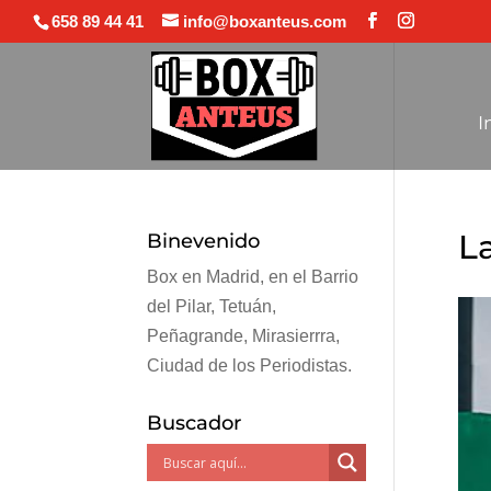
658 89 44 41
info@boxanteus.com
I
L
Binevenido
Box en Madrid, en el Barrio
del Pilar, Tetuán,
Peñagrande, Mirasierrra,
Ciudad de los Periodistas.
Buscador