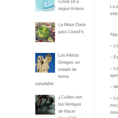
Covid-19 a
La p
seguir Anteus
esti
La Mejor Dieta
para CrossFit
Algu
– Lo
Los Atletas
– Es
Griegos: un
– Lo
estado de
ejer
forma
saludable
– Me
¿Cuáles son
– Lo
las Ventajas
much
de Hacer
movi