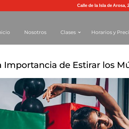
Calle de la Isla de Arosa,
nicio
Nosotros
Clases
Horarios y Prec
a Importancia de Estirar los M