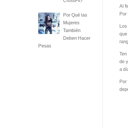
CrossFit?
Al f
Por 
Por Qué las
Mujeres
Los 
También
que 
Deben Hacer
ran
Pesas
Ten 
de y
a dí
Por 
depo