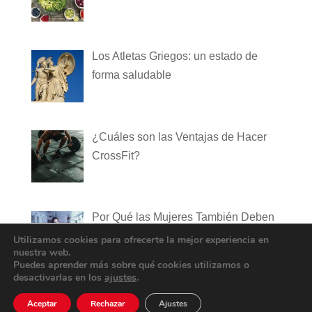
Los Atletas Griegos: un estado de
forma saludable
¿Cuáles son las Ventajas de Hacer
CrossFit?
Por Qué las Mujeres También Deben
Hacer Pesas
Utilizamos cookies para ofrecerte la mejor experiencia en
nuestra web.
Puedes aprender más sobre qué cookies utilizamos o
desactivarlas en los
ajustes
.
Aceptar
Rechazar
Ajustes