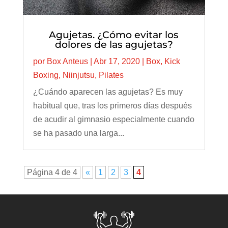
Agujetas. ¿Cómo evitar los
dolores de las agujetas?
por
Box Anteus
|
Abr 17, 2020
|
Box
,
Kick
Boxing
,
Niinjutsu
,
Pilates
¿Cuándo aparecen las agujetas? Es muy
habitual que, tras los primeros días después
de acudir al gimnasio especialmente cuando
se ha pasado una larga...
Página 4 de 4
«
1
2
3
4