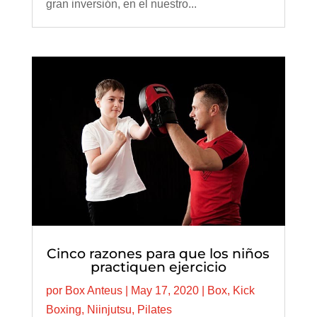
gran inversión, en el nuestro...
Cinco razones para que los niños
practiquen ejercicio
por
Box Anteus
|
May 17, 2020
|
Box
,
Kick
Boxing
,
Niinjutsu
,
Pilates