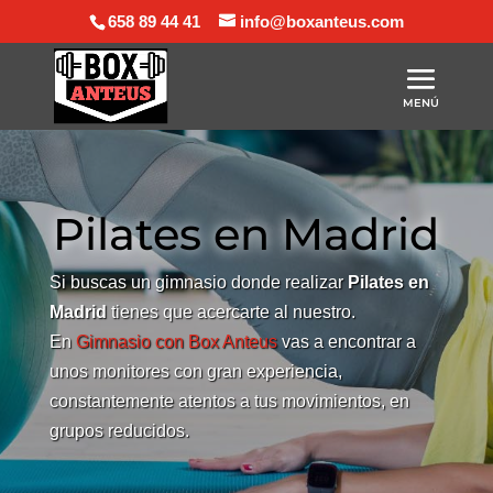
658 89 44 41
info@boxanteus.com
Pilates en Madrid
Si buscas un gimnasio donde realizar
Pilates en
Madrid
tienes que acercarte al nuestro.
En
Gimnasio con Box Anteus
vas a encontrar a
unos monitores con gran experiencia,
constantemente atentos a tus movimientos, en
grupos reducidos.