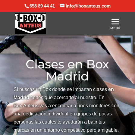
658 89 44 41
info@boxanteus.com
Clases en Box
Madrid
Si buscas un Box donde se impartan clases
en
Madrid
tienes que acercarte al nuestro. En
Box
Anteus
vas a encontrar a unos monitores con
una dedicación individual en grupos de pocas
personas las cuales te ayudarán a batir tus
marcas en un entorno competitivo pero amigable.