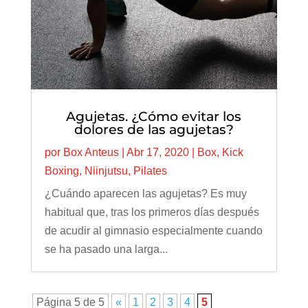
Agujetas. ¿Cómo evitar los
dolores de las agujetas?
por
Box Anteus
|
Abr 17, 2020
|
Box
,
Kick
Boxing
,
Niinjutsu
,
Pilates
¿Cuándo aparecen las agujetas? Es muy
habitual que, tras los primeros días después
de acudir al gimnasio especialmente cuando
se ha pasado una larga...
Página 5 de 5
«
1
2
3
4
5