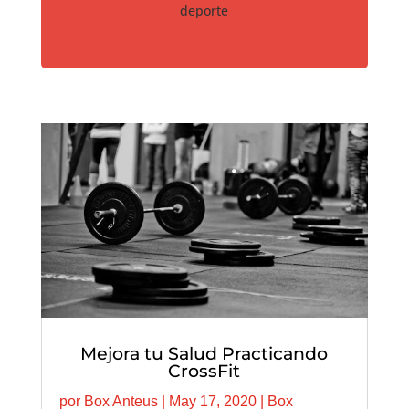
deporte
Mejora tu Salud Practicando
CrossFit
por
Box Anteus
|
May 17, 2020
|
Box