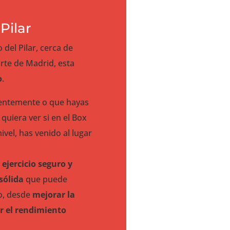
Pilar
 del Pilar, cerca de
rte de Madrid, esta
o
.
entemente o que hayas
uiera ver si en el Box
ivel, has venido al lugar
e
ejercicio seguro y
sólida
que puede
vo, desde
mejorar la
r el rendimiento