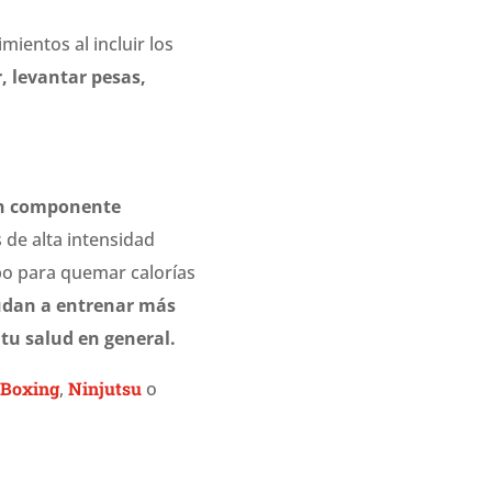
ientos al incluir los
, levantar pesas,
un componente
 de alta intensidad
po para quemar calorías
udan a entrenar más
tu salud en general.
 Boxing
,
Ninjutsu
o