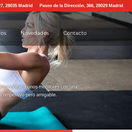
 27, 28035 Madrid
Paseo de la Dirección, 366, 28029 Madrid
ios
Novedades
Contacto
a encontrar a unos monitores con una
 competitivo pero amigable.