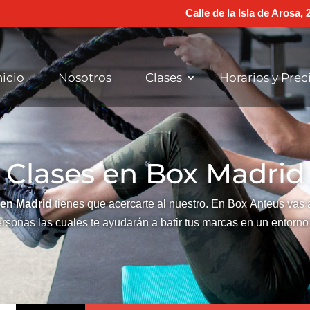
Calle de la Isla de Arosa,
nicio
Nosotros
Clases
Horarios y Prec
Clases en Box Madrid
s
en Madrid
tienes que acercarte al nuestro. En Box
Anteus
vas 
rsonas las cuales te ayudarán a batir tus marcas en un entorno