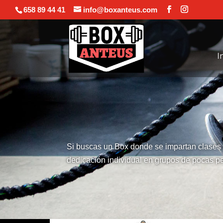
658 89 44 41
info@boxanteus.com
I
Si buscas un Box donde se impartan clase
dedicación individual en grupos de pocas pe